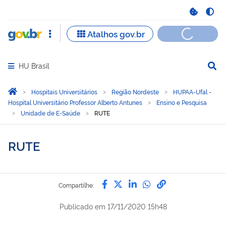
HU Brasil
Abrir menu principal de navegação
Você está aqui:
Página Inicial
Hospitais Universitários
Região Nordeste
HUPAA-Ufal -
Hospital Universitário Professor Alberto Antunes
Ensino e Pesquisa
Unidade de E-Saúde
RUTE
RUTE
Compartilhe por Facebook
Compartilhe por Twitter
Compartilhe por Lin
Compartilhe por
link para Copi
Compartilhe:
Publicado em
17/11/2020 15h48